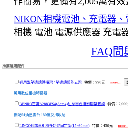
作簡易，更備有2,005萬有效畫素
NIKON相機電池、充電器
相機 電池 電源供應器 充電器 傳輸線
FAQ問
推薦選購配件
通用型望遠鏡轉接架 / 望遠鏡萬能支架
特價：990元
more...
萬用數位相機轉接器
BENRO百諾A2883FS4(Aero4)油壓雲台攝影腳架套組
特價：7,0
搭配S4油壓雲台 180度反摺收納
LINGO腳踏車相機多功能固定架(15~30mm)
特價：450元
more..