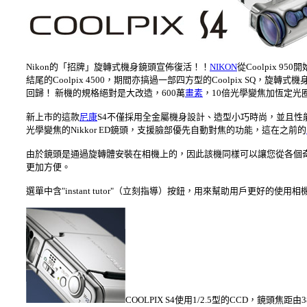
Nikon的「招牌」旋轉式機身鏡頭宣佈復活！！
NIKON
從Coolpix 9
結尾的Coolpix 4500，期間亦搞過一部四方型的Coolpix SQ，
回歸！ 新機的規格絕對是大改造，600萬
畫素
，10倍光學變焦加恆定光
新上市的這款
尼康
S4不僅採用全金屬機身設計、造型小巧時尚，並且性能上
光學變焦的Nikkor ED鏡頭，支援臉部優先自動對焦的功能，這在之前的
由於鏡頭是通過旋轉體安裝在相機上的，因此該機同樣可以讓您從各個
更加方便。
選單中含"instant tutor"（立刻指導）按鈕，用來幫助用戶更好的使
COOLPIX S4使用1/2.5型的CCD，鏡頭