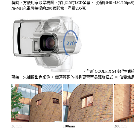
轉動，方便用家取景構圖，採用2.5吋LCD螢幕，可攝錄640×480/15
Ni-MH充電可拍攝約290張影像，重量205克
‧全新 COOLPIX S4
萬無一失捕捉出色影像。 纖薄輕盈的機身更薈萃長距旋扭式 10 倍變焦尼克
38mm
100mm
380mm