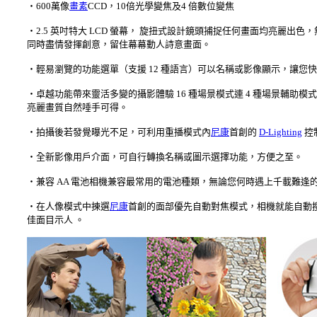
‧600萬像
畫素
CCD，10倍光學變焦及4 倍數位變焦
‧2.5 英吋特大 LCD 螢幕， 旋扭式設計鏡頭捕捉任何畫面均亮麗
同時盡情發揮創意，留住幕幕動人詩意畫面。
‧輕易瀏覽的功能選單（支援 12 種語言）可以名稱或影像顯示，讓您
‧卓越功能帶來靈活多變的攝影體驗 16 種場景模式連 4 種場景輔
亮麗畫質自然唾手可得。
‧拍攝後若發覺曝光不足，可利用重播模式內
尼康
首創的
D-Lighting
控
‧全新影像用戶介面，可自行轉換名稱或圖示選擇功能，方便之至。
‧兼容 AA 電池相機兼容最常用的電池種類，無論您何時遇上千載難
‧在人像模式中揀選
尼康
首創的面部優先自動對焦模式，相機就能自動
佳面目示人 。