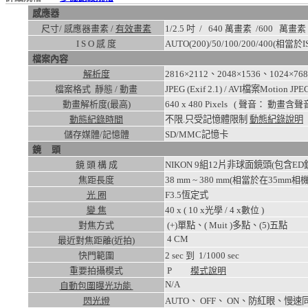
感應器
尺寸/ 感應器畫素 /
有效畫素
1/2.5 吋 / 640 萬畫素 /
600
萬畫素
I S O 感 度
AUTO(200)/50/100/200/400
(相當於IS
檔案內容
解析度
2816×2112、2048×1536、1024×76
檔案格式 靜態 / 動畫
JPEG (Exif 2.1) / AVI檔案Motion J
動畫解析度(最高)
640 x 480
Pixels ( 聲音： 動畫含聲音
動態紀錄時間
不限.只受記憶體限制
動態紀錄說明
儲存媒體/記憶體
SD/MMC記憶卡
鏡 頭
鏡 頭 構 成
NIKON 9組12片非球面鏡頭(包含
焦距長度
38 mm ~ 380 mm(相當於在35mm相機
光 圈
F3.5恆定式
變 焦
40
x ( 10 x光學 / 4 x數位 )
對焦方式
(+)單點、( Muit )多點、(5)五點
4
CM
最近對焦距離(近拍)
快門範圍
2
sec 到
1/1000
sec
重要拍攝模式
P
模式說明
N/A
自動包圍曝光功能
閃光燈
AUTO、 OFF、 ON、防紅眼