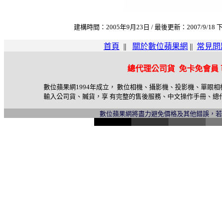
建構時間：2005年9月23日 / 最後更新：2007/9/18 下
首頁
||
關於數位蘋果網
||
常見問
總代理公司貨 免卡免會員
數位蘋果網1994年成立， 數位相機、攝影機、投影機、單眼
輸入公司貨、贓貨，享 有完整的售後服務、中文操作手冊、總
數位蘋果網將盡力避免價格及其他錯誤，
l
i
n