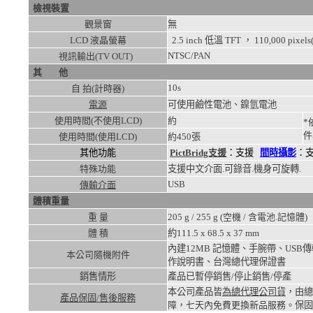
檢視裝置
觀景窗
無
LCD 液晶螢幕
2.5 inch 低溫 TFT ， 110,000 pix
NTSC/PAN
視訊輸出(TV OUT)
其 他
10s
自 拍(計時器)
電源
可使用鹼性電池、鎳氫電池
使用時間(不使用LCD)
約
*
件
使用時間(使用LCD)
約
450張
其他功能
PictBridg支援
：支援
間時攝影
：
特殊功能
支援中文介面.可錄音.機身可旋轉.
USB
傳輸介面
體積重量
重 量
205
g /
255
g (空機 / 含電池.記憶體)
體 積
約111.5 x 68.5 x 37
mm
內建12MB 記憶體、手腕帶、USB傳輸
本公司隨機附件
作說明書、台灣總代理保證書
銷售情形
產品已暫停銷售/停止銷售/停產
本公司產品皆
為總代理公司貨
，由總
產品保固/售後服務
障，七天內免費更換新品服務。
保固