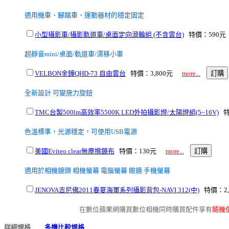
適用機車、腳踏車、運動器材的穩定固定
小型攝影車/攝影軌道車/桌面定向滑輪組 (不含雲台)
特價：590
超靜音mini/桌面/軌道車/漂移小車
VELBON金鐘QHD-73 自由雲台
特價：3,800元
more...
全新設計 可變施力旋鈕
TMC台製500lm高效率5500K LED外拍攝影燈/太陽燈組(5~16V)
特
色溫標準，光源穩定，可使用USB電源
美國Eviteo clear無塵擦鏡布
特價：130元
more...
適用於相機鏡頭 相機螢幕 電腦螢幕 眼鏡 手機螢幕
JENOVA吉尼佛2011春夏海軍系列攝影背包-NAVI 312(中)
特價：2
在數位蘋果網購買數位相機同時購買配件享有
隨機
詳細規格
多機比較規格