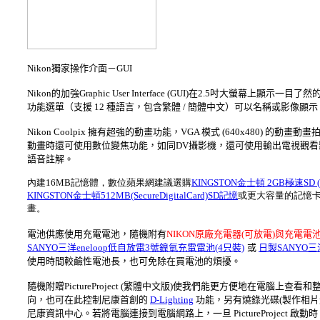
Nikon獨家操作介面－GUI
Nikon的加強Graphic User Interface (GUI)在2.5吋
功能選單（支援 12 種語言，包含繁體 / 簡體中文）可以名稱或影像顯
Nikon Coolpix 擁有超強的動畫功能，VGA 模式 (640x480
動畫時還可使用數位變焦功能，如同DV攝影機，還可使用輸出電視觀看
語音註解。
內建16MB記憶體，數位蘋果網建議選購
KINGSTON金士頓 2GB極速SD (Secu
KINGSTON金士頓512MB(SecureDigitalCard)SD記憶
或更大容量的記憶卡
畫。
電池供應使用充電電池，隨機附有
NIKON原廠充電器(可放電)與充電電
SANYO三洋eneloop低自放電3號鎳氫充電電池(4只裝)
或
日製SANYO三洋
使用時間較鹼性電池長，也可免除在買電池的煩擾。
隨機附贈PictureProject (繁體中文版)使我們能更方便地在電腦
向，也可在此控制尼康首創的
D-Lighting
功能，另有燒錄光碟(製作相片光碟)
尼康資訊中心。若將電腦連接到電腦網路上，一旦 PictureProject 啟動