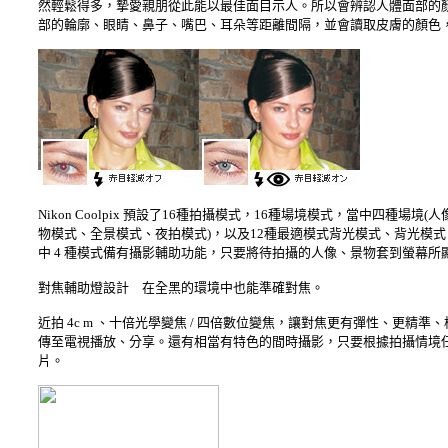
然輕鬆得多，摯愛親朋從此能以最佳面目示人。所以會辨認人體面部的顏色是因
部的輪廓、眼睛、鼻子、嘴巴、耳朵等距離間隔，並會讀取皮膚的顏色
Nikon Coolpix 預設了16種拍攝模式，16種場境模式，當中四
物模式、全景模式、夜拍模式)，以及12種最適模式背光模式、背光模式
中 4 種模式備有攝影輔助功能，只要將待拍攝的人像、景物套到螢幕
對焦輔助燈設計 在全黑的環境中也能準確對焦。
近拍 4c m 、十倍光學變焦 / 四倍數位變焦，讓對焦更有彈性、更
傳至電視播放、分享。還有相當有特色的間時攝影，只要根據拍攝情境
片。