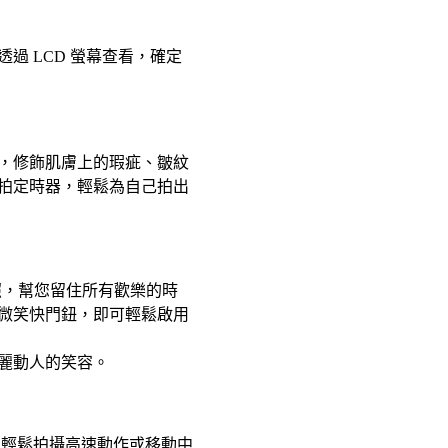
 LCD 螢幕查看，確定
，修飾肌膚上的瑕疵、皺紋
自拍定時器，輕鬆為自己拍出
照，幫您留住所有歡樂的時
微笑快門鈕，即可輕鬆啟用
麗動人的笑容。
。 輕鬆拍攝高速動作或移動中