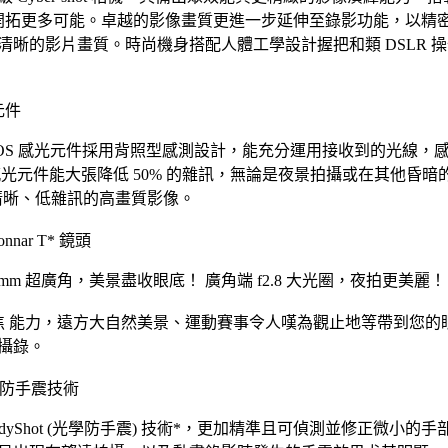
開拓更多可能。卓越的影像畫質更進一步延伸至錄影功能，以精密的 
清晰的影片畫質。時尚機身搭配人體工學設計握把和類 DSLR 
元件
R」CMOS 感光元件採用背照型感測設計，能充分運用接收到的光線，感
MOS 感光元件能大張降低 50% 的雜訊，無論是夜景拍攝或在其他昏暗
更清晰、低雜訊的高畫質影像。
nar T* 鏡頭
4mm 超廣角，美景盡收眼底！ 廣角端 f2.8 大光圈，夜拍更美麗！
光學變焦 能力，遠方大自然美景、運動賽事令人嘆為觀止地等帶到您的
攝錄。
 光學防手震技術
l SteadyShot (光學防手震) 技術*，更加精準且可偵測並修正微