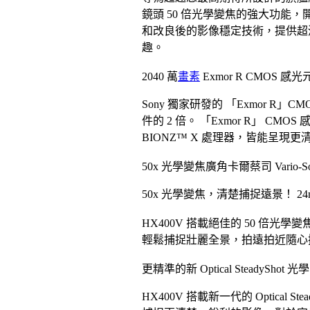
鏡頭 50 倍光學變焦的強大功能，
和改良後的影像穩定技術，提供超
趣。
2040 萬
畫素
Exmor R CMOS 感光
Sony 獨家研發的 「Exmor 
件的 2 倍。 「Exmor R」 C
BIONZ™ X 處理器，皆能呈現
50x 光學變焦廣角卡爾蔡司 Vario-Son
50x 光學變焦，清楚捕捉遠景！ 2
HX400V 搭載絕佳的 50 倍
輕鬆捕捉壯麗全景，拍遠拍近隨心
更精準的新 Optical SteadyShot
HX400V 搭載新一代的 Optica