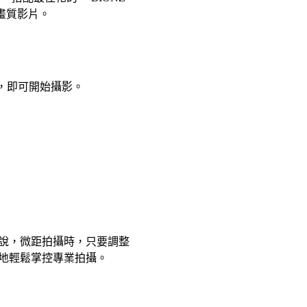
畫質影片。
式，即可開始攝影。
說，微距拍攝時，只要調整
準地輕鬆掌控專業拍攝。