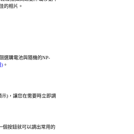
佳的相片。
選購電池與隨機的NP-
)
。
顯示)，讓您在需要時立即調
。一個按鈕就可以調出常用的