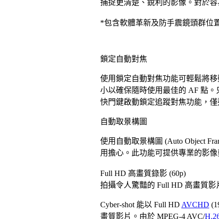
捕捉更清楚、銳利的影像。對於容
*包含軟體革新及防手震鏡頭群位
鎖定自動對焦
使用鎖定自動對焦功能可輕鬆將移
小以確保隨時使用最佳的 AF 點。
快門鍵啟動鎖定追蹤對焦功能，僅適用
自動取景構圖
使用自動取景構圖 (Auto Obj
用擔心。此功能可提供專業的影像
Full HD 高畫質錄影 (60p)
拍攝令人驚豔的 Full HD 高畫質
Cyber-shot 能以 Full HD
AVCHD
(
畫質影片。由於 MPEG-4 AVC/
H.2