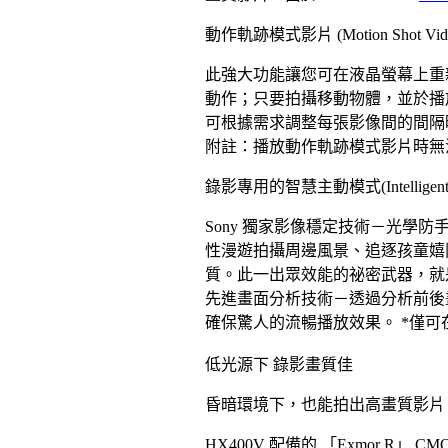
動作軌跡模式影片 (Motion Shot Vid
此強大功能讓您可在液晶螢幕上重
動作；只要拍攝移動物體，並於播
可根據需求調整每張影像間的間隔
附註：播放動作軌跡模式影片時無
錄影專用的智慧主動模式(Intelligent Ac
Sony 獨家影像穩定技術－光學
性漫遊拍攝周邊風景、追逐孩童嬉
質。此一出眾效能的祕密武器，就是以 
先進畫面分析技術－透過分析前後畫
確保驚人的流暢播放效果。 *僅可在 HX
低光源下 錄影畫質佳
昏暗環境下，也能拍出高畫質影片 
HX400V 配備的 「Exmor 