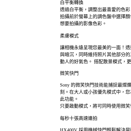
白平衡轉換
透過白平衡，調整出最喜愛的色彩 
拍攝前於螢幕上的調色盤中選擇顏
想要拍攝的影像色彩。
柔膚模式
讓相機永遠呈現您最美的一面！透
與暗沉，同時維持照片其他部分的
動人的好氣色。 搭配散景模式，
微笑快門
Sony 的微笑快門技術能捕捉
刻。在大人或小孩優先模式中，您
此功能。
只要啟動模式，將可同時使用微笑
每秒十張高速連拍
HX400V 採用機械快門輕鬆解決晃