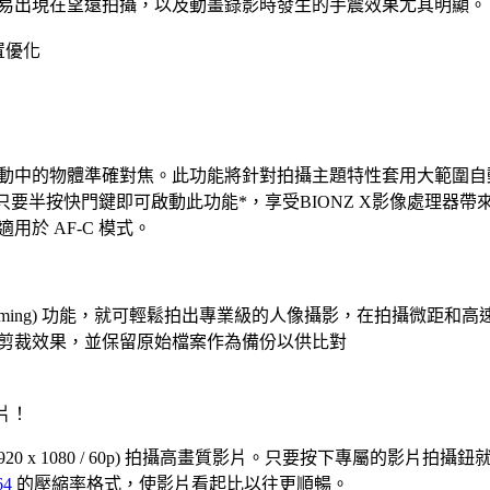
易出現在望遠拍攝，以及動畫錄影時發生的手震效果尤其明顯。
置優化
動中的物體準確對焦。此功能將針對拍攝主題特性套用大範圍自
只要半按快門鍵即可啟動此功能*，享受BIONZ X影像處理器帶來
於 AF-C 模式。
ect Framing) 功能，就可輕鬆拍出專業級的人像攝影，在拍攝微
剪裁效果，並保留原始檔案作為備份以供比對
影片！
1920 x 1080 / 60p) 拍攝高畫質影片。只要按下專屬的影片
64
的壓縮率格式，使影片看起比以往更順暢。