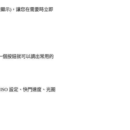
線顯示)，讓您在需要時立即
。一個按鈕就可以調出常用的
SO 設定、快門速度、光圈