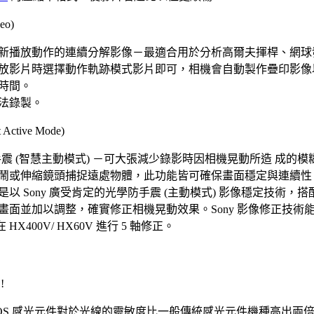
eo)
新播放動作的連續分解影像－最適合用於分析高爾夫揮桿、網球
放影片時選擇動作軌跡模式影片即可，相機會自動製作疊印影像
時間。
法錄製。
tive Mode)
防手震 (智慧主動模式) －可大張減少錄影時因相機晃動所造 成的
鬧或伸縮鏡頭捕捉遠處物體，此功能皆可確保畫面穩定與連續性
Sony 廣受肯定的光學防手震 (主動模式) 影像穩定技術，搭配 
面並加以調整，確實修正相機晃動效果。Sony 影像修正技術能補
400V/ HX60V 進行 5 軸修正。
!
R」 CMOS 感光元件對於光線的靈敏度比一般傳統感光元件機種高出兩