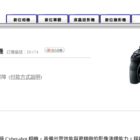
機
訂購編號：D1174
保障
(付款方式說明)
ber-shot 相機，具備出眾效能與更精緻的影像演繹能力。搭載卡爾蔡司 