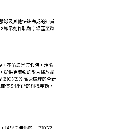
發球及其他快速完成的連貫
以顯示動作軌跡；您甚至還
模糊。不論您是渡假時，想隨
，提供更流暢的影片播放品
BIONZ X 高速處理的全新
償 5 個軸*的相機晃動，
倍，搭配最佳化的 「BIONZ