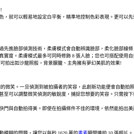
!
色，就可以輕易地設定白平衡，精準地控制色彩表現。更可以先透過
過先進臉部偵測技術，柔膚模式會自動辨識臉部，柔化臉部線條
真實度。柔膚模式最多可同時修飾 8 張人臉；您也可搭配使用
更可拍出如沙龍照般，背景朦朧、主角擁有夢幻美肌的效果!
最燦爛的微笑。一旦偵測到被拍攝者的笑容，此創新功能便會自動拍
甚至可以調整微笑偵測的敏銳度，捕捉您想要的笑容。只需按下
快門與自動拍得美。即使在拍攝條件不佳的環境，依然能拍出美
動模糊的問題，讓您以每秒 1620 萬的
畫素
瞬間連拍 10 張相片