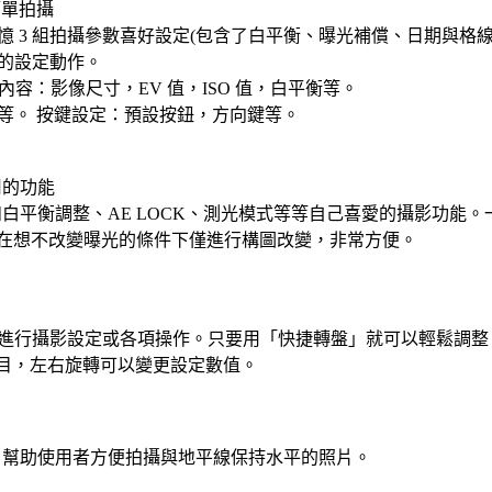
簡單拍攝
以記憶 3 組拍攝參數喜好設定(包含了白平衡、曝光補償、日期與格
的設定動作。
內容：影像尺寸，EV 值，ISO 值，白平衡等。
等。 按鍵設定：預設按鈕，方向鍵等。
用的功能
錄例如白平衡調整、AE LOCK、測光模式等等自己喜愛的攝影功能
就可以在想不改變曝光的條件下僅進行構圖改變，非常方便。
進行攝影設定或各項操作。只要用「快捷轉盤」就可以輕鬆調整 I
項目，左右旋轉可以變更設定數值。
功能，幫助使用者方便拍攝與地平線保持水平的照片。