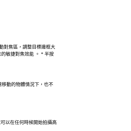
動對焦區，調整目標邊框大
的敏捷對焦效能 。 * 半按
距和高速移動的物體情況下，也不
拍攝鈕就可以在任何時候開始拍攝高