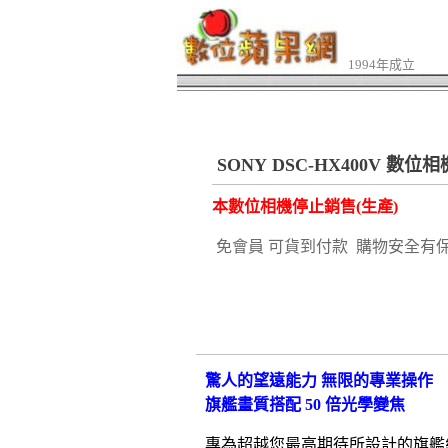
1994年成立
SONY DSC-HX400V 數位相
本數位相機停止銷售(生產)
免會員 可貨到付款 購物安全有
驚人的望遠能力 無限的專業操作
旗艦畫質搭配 50 倍光學變焦
專為超越您最高期待所設計的旗艦級 Cy