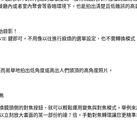
餐廳內或者室內聚會等昏暗環境下，也能拍出清楚且低雜訊的高
開始錄影！
VIE 鍵即可。不用像以往進行麻煩的選單設定，也不需轉換模
！
您輕而易舉地拍出低角度或高出人們頭頂的高角度照片。
焦
換鏡頭側的對焦按鈕，就可以輕鬆運用變焦與對焦模式。舉例來
以立刻放大畫面的某一部份約達 7 倍。手動對焦轉環讓您更精