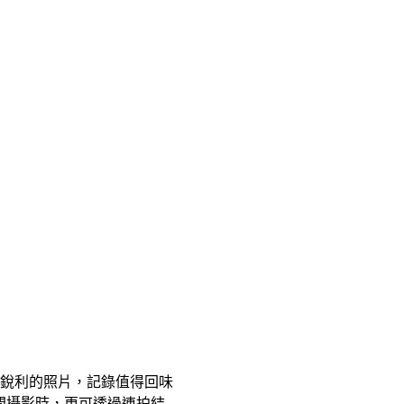
緻銳利的照片，記錄值得回味
晚間攝影時，更可透過連拍結