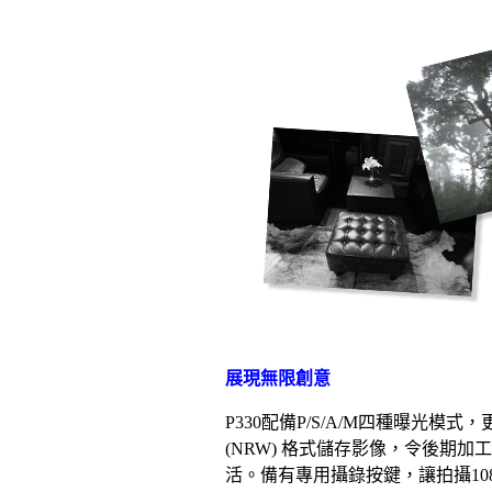
展現無限創意
P330配備P/S/A/M四種曝
(NRW) 格式儲存影像，令後期加工更
活。備有專用攝錄按鍵，讓拍攝108