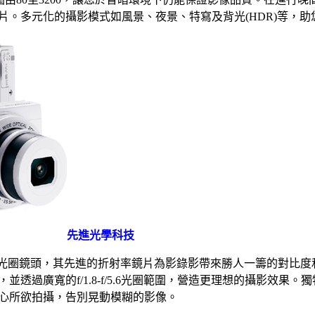
片。多元化的攝影模式如風景、夜景、特寫及背光(HDR)等，
先進光學科技
1.8大光圈鏡頭，其先進的折射率鏡片為影錄影帶來勝人一籌的對比
透過廣寬的f/1.8-f/5.6光圈範圍，營造更理想的攝影效果
心所欲拍攝，告別晃動模糊的影像。