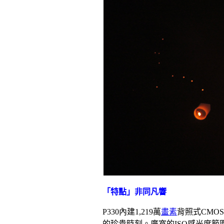
「特點」非同凡響
P330內建1,219萬
畫素
背照式CMO
的珍貴時刻。廣寬的ISO感光度範