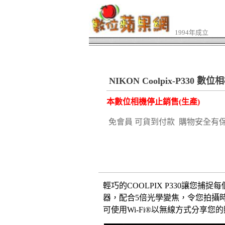
1994年成立
NIKON Coolpix-P330 數位
本數位相機停止銷售(生產)
免會員 可貨到付款 購物安全有
輕巧的COOLPIX P330讓您捕捉
器，配合5倍光學變焦，令您拍攝
可使用Wi-Fi®以無線方式分享您