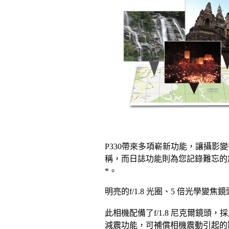
P330帶來多項嶄新功能，讓攝影
稱，而日誌功能則為您記錄難忘的
*。
明亮的f/1.8 光圈、5 倍光學變
此相機配備了f/1.8 尼克爾鏡
減震功能，可補償相機震動引起的影