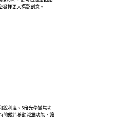
助您發揮更大攝影創意。
度和銳利度。5倍光學變焦功
。獨特的鏡片移動減震功能，讓