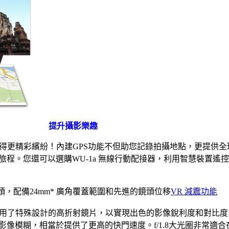
提升攝影樂趣
變得更精彩繽紛！內建GPS功能不但助您記錄拍攝地點，更提供全
旅程。您還可以選購WU-1a 無線行動配接器，利用智慧裝置遙
焦鏡頭，配備24mm* 廣角覆蓋範圍和先進的鏡頭位移
VR 減震功能
頭，採用了特殊設計的高折射鏡片，以實現出色的影像銳利度和對比
像模糊，相當於提供了更高的快門速度。f/1.8大光圈非常適