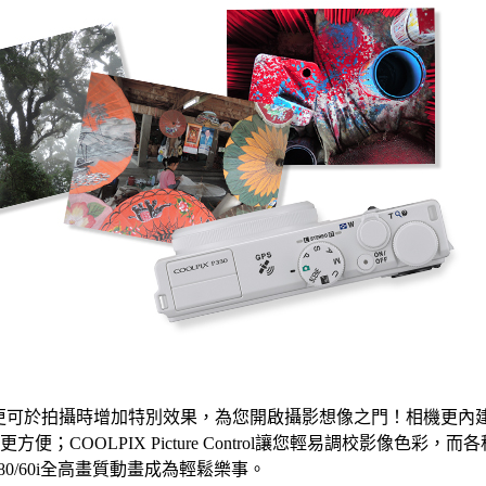
光模式，更可於拍攝時增加特別效果，為您開啟攝影想像之門！相機更內
方便；COOLPIX Picture Control讓您輕易調校影像色彩
0/60i全高畫質動畫成為輕鬆樂事。