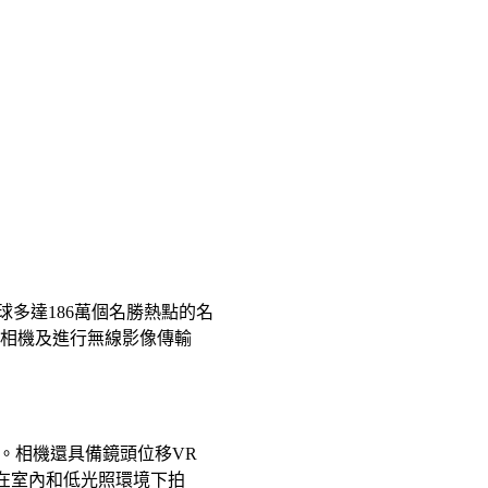
球多達186萬個名勝熱點的名
控相機及進行無線影像傳輸
度。相機還具備鏡頭位移VR
合在室內和低光照環境下拍