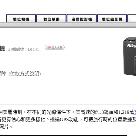
相機
訂購編號：D1141
保障
(付款方式說明)
每個美麗時刻。在不同的光線條件下，其高速的f/1.8鏡頭和1,219萬
時更有信心和更多樣化。透過GPS功能，可把旅行時的位置數據
的照片。