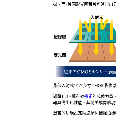
攝，而7片圓形光圈葉片可渲染出具
背部入射式1/1.7 英寸CMOS 
憑藉1,219 萬有效
畫素
的成像力量
器具備出色性能，其精美成像體現
豐富的功能設定助您順利捕捉拍攝