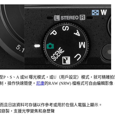
P、S、A 或M 曝光模式，或U（用戶設定）模式，就可精確
制，操作快速簡便。
尼康
的RAW (NRW) 檔格式可自由編輯
地，而且日誌資料可存儲以作參考或用於在個人電腦上顯示。
i動畫錄製，支援光學變焦和身歷聲