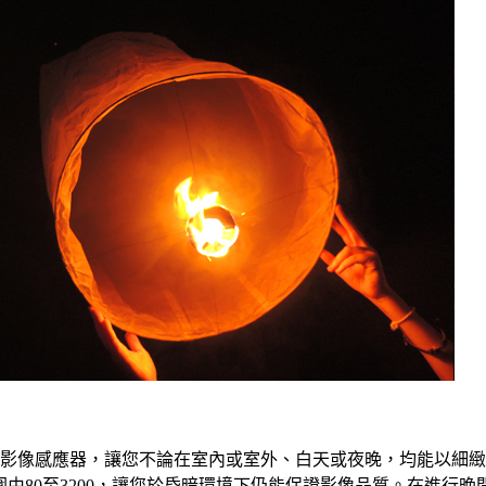
S影像感應器，讓您不論在室內或室外、白天或夜晚，均能以細
圍由80至3200，讓您於昏暗環境下仍能保證影像品質。在進行