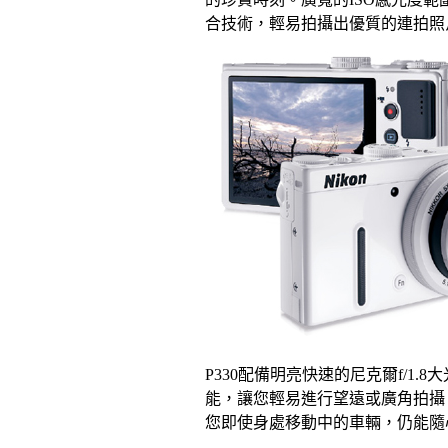
合技術，輕易拍攝出優質的連拍照
P330配備明亮快速的尼克爾f/
能，讓您輕易進行望遠或廣角拍攝，並
您即使身處移動中的車輛，仍能隨