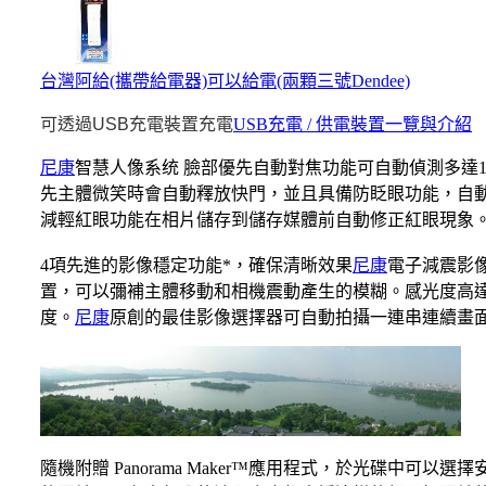
台灣阿給(攜帶給電器)可以給電(兩顆三號Dendee)
可透過USB充電裝置充電
USB充電 / 供電裝置一覽與介紹
尼康
智慧人像系统 臉部優先自動對焦功能可自動偵測多達
先主體微笑時會自動釋放快門，並且具備防眨眼功能，自
減輕紅眼功能在相片儲存到儲存媒體前自動修正紅眼現象
4項先進的影像穩定功能*，確保清晰效果
尼康
電子減震影
置，可以彌補主體移動和相機震動產生的模糊。感光度高達I
度。
尼康
原創的最佳影像選擇器可自動拍攝一連串連續畫
隨機附贈 Panorama Maker™應用程式，於光碟中可