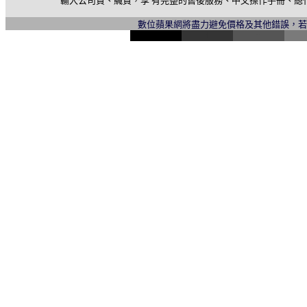
輸入公司貨、贓貨，享 有完整的售後服務、中文操作手冊、總
數位蘋果網將盡力避免價格及其他錯誤，
l
i
n