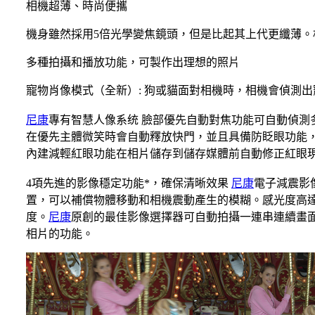
相機超薄、時尚便攜
機身雖然採用5倍光學變焦鏡頭，但是比起其上代更纖薄
多種拍攝和播放功能，可製作出理想的照片
寵物肖像模式（全新）: 狗或貓面對相機時，相機會偵測
尼康
專有智慧人像系统 臉部優先自動對焦功能可自動偵測
在優先主體微笑時會自動釋放快門，並且具備防眨眼功能
內建減輕紅眼功能在相片儲存到儲存媒體前自動修正紅眼
4項先進的影像穩定功能*，確保清晰效果
尼康
電子減震影
置，可以補償物體移動和相機震動產生的模糊。感光度高達I
度。
尼康
原創的最佳影像選擇器可自動拍攝一連串連續畫面
相片的功能。