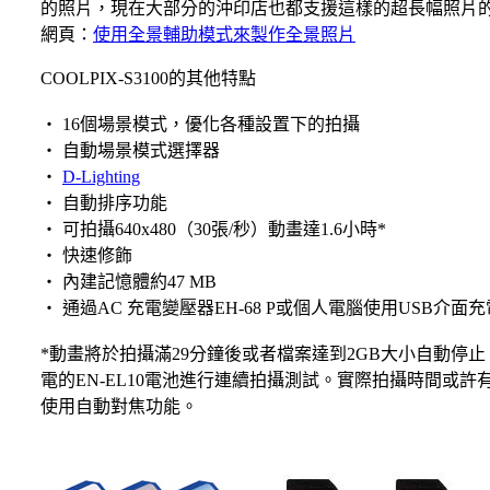
的照片，現在大部分的沖印店也都支援這樣的超長幅照片的
網頁：
使用全景輔助模式來製作全景照片
COOLPIX-S3100的其他特點
‧ 16個場景模式，優化各種設置下的拍攝
‧ 自動場景模式選擇器
‧
D-Lighting
‧ 自動排序功能
‧ 可拍攝640x480（30張/秒）動畫達1.6小時*
‧ 快速修飾
‧ 內建記憶體約47 MB
‧ 通過AC 充電變壓器EH-68 P或個人電腦使用USB介面充
*動畫將於拍攝滿29分鐘後或者檔案達到2GB大小自動停
電的EN-EL10電池進行連續拍攝測試。實際拍攝時間或
使用自動對焦功能。