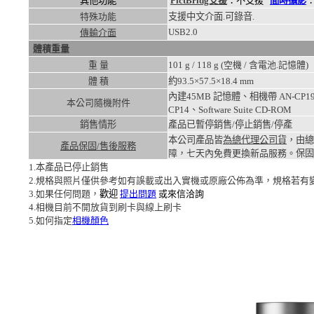
其他功能
PictBridg支援
：不支援
間時攝影
特殊功能
支援中文介面.可錄音.
USB2.0
傳輸介面
體積重量
重 量
101
g /
118
g (空機 / 含電池.記憶體)
體 積
約93.5×57.5×18.4
mm
內建45MB 記憶體、相機帶 AN-CP19、
本公司隨機附件
CP14、Software Suite CD-ROM
銷售情形
產品已暫停銷售/停止銷售/停產
本公司產品皆
為總代理公司貨
，由總
產品保固/售後服務
障，七天內免費更換新品服務。
保固
1.本產品已停止銷售
2.規格與照片僅供參考如有誤載或出入實機或原廠公佈為準，規格若有
3.如果任何問題，
歡迎
提出問題
或來信洽詢
4.相機目前不開放貨到刷卡與線上刷卡
5.如何指定
相機顏色