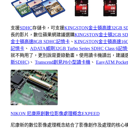
支援
SDHC
存儲卡，可支援
KINGSTON金士頓高速32GB 
長的影片，數位蘋果網建議選購
KINGSTON金士頓2GB 
金士頓高速8GB SDHC記憶卡
、
KINGSTON金士頓高速16
記憶卡
、
ADATA威剛32GB Turbo Series SDHC Class 6記
就不夠用了，更別說是要錄動畫。使用讀卡機讀出，建議
新SDHC)
、
Transcend創見P8小型讀卡機
、
EasyATM Poc
NIKON 尼康原創數位影像處理概念EXPEED
尼康新的數位影像處理概念結合了影像創作及處理的核心構