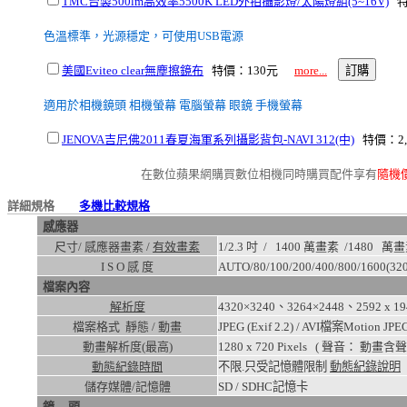
TMC台製500lm高效率5500K LED外拍攝影燈/太陽燈組(5~16V)
特
色溫標準，光源穩定，可使用USB電源
美國Eviteo clear無塵擦鏡布
特價：130元
more...
適用於相機鏡頭 相機螢幕 電腦螢幕 眼鏡 手機螢幕
JENOVA吉尼佛2011春夏海軍系列攝影背包-NAVI 312(中)
特價：2
在數位蘋果網購買數位相機同時購買配件享有
隨機
詳細規格
多機比較規格
感應器
尺寸/ 感應器畫素 /
有效畫素
1/2.3 吋 / 1400 萬畫素 /
1480
萬畫
I S O 感 度
AUTO/80/100/200/400/800/1600(320
檔案內容
解析度
4320×3240、3264×2448、2592 x 
檔案格式 靜態 / 動畫
JPEG (Exif 2.2) / AVI檔案Motion J
動畫解析度(最高)
1280 x 720
Pixels ( 聲音： 動畫含聲
動態紀錄時間
不限.只受記憶體限制
動態紀錄說明
儲存媒體/記憶體
SD / SDHC記憶卡
鏡 頭