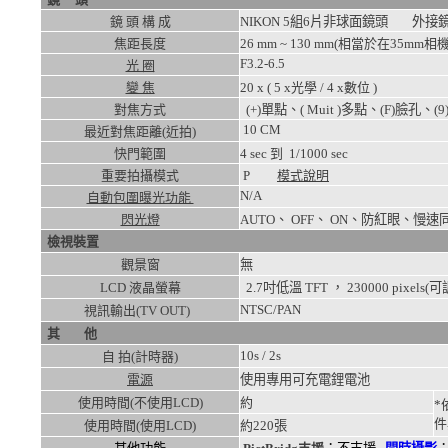
鏡 頭 構 成
NIKON 5組6片非球面鏡頭 外接
焦距長度
26 mm ~ 130 mm(相當於在35mm相機
F3.2-6.5
光 圈
變 焦
20
x ( 5 x光學 / 4 x數位 )
對焦方式
(+)單點、( Muit )多點、(F)臉孔、(
10
CM
最近對焦距離(近拍)
快門範圍
4
sec 到
1/1000
sec
重要拍攝模式
P
模式說明
N/A
自動包圍曝光功能
閃光燈
AUTO、 OFF、 ON、防紅眼
檢視裝置
觀景窗
無
LCD 液晶螢幕
2.7吋低溫 TFT ， 230000 pixels(
NTSC/PAN
視訊輸出(TV OUT)
其 他
10s / 2s
自 拍(計時器)
電源
使用專用可充電鋰電池
使用時間(不使用LCD)
約
*
件
使用時間(使用LCD)
約
220張