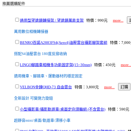
推薦選購配件
通用型望遠鏡轉接架 / 望遠鏡萬能支架
特價：990元
more...
萬用數位相機轉接器
BENRO百諾A2883FS4(Aero4)油壓雲台攝影腳架套組
特價：7,0
搭配S4油壓雲台 180度反摺收納
LINGO腳踏車相機多功能固定架(15~30mm)
特價：450元
more..
適用機車、腳踏車、運動器材的穩定固定
VELBON金鐘QHD-73 自由雲台
特價：3,800元
more...
全新設計 可變施力旋鈕
小型攝影車/攝影軌道車/桌面定向滑輪組 (不含雲台)
特價：590
超靜音mini/桌面/軌道車/漂移小車